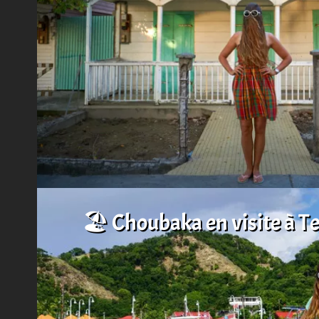
🏖️ Choubaka en visite à T