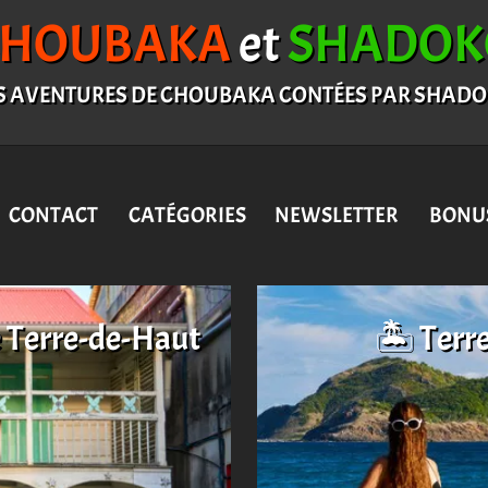
CHOUBAKA
et
SHADOK
S AVENTURES DE CHOUBAKA CONTÉES PAR SHAD
CONTACT
CATÉGORIES
NEWSLETTER
BONU
e Terre-de-Haut
🏝️ Terr