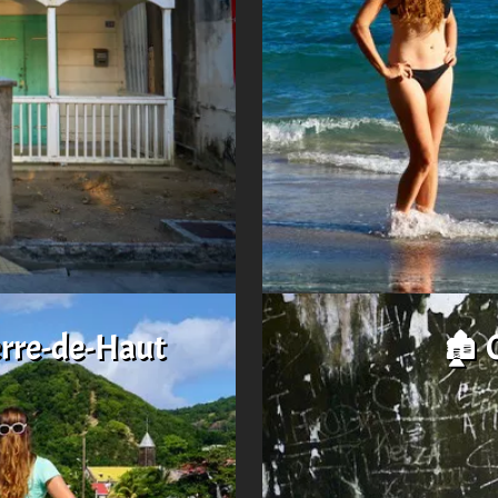
erre-de-Haut
🏚️