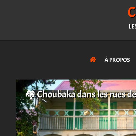
LE
À PROPOS
🏘️ Choubaka dans les rues d