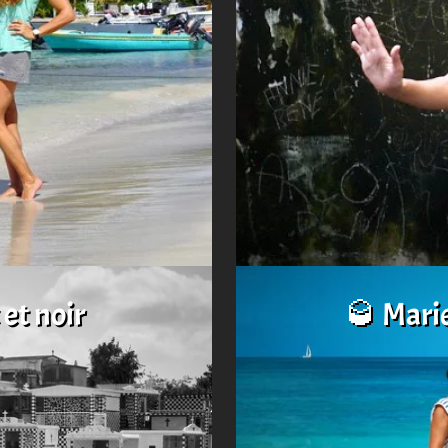
et noir
🥃 Mari