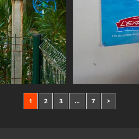
1
2
3
…
7
>