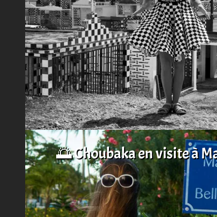
🌅 Choubaka en visite à M