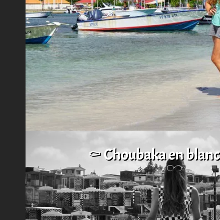
⚰️ Choubaka en blanc 