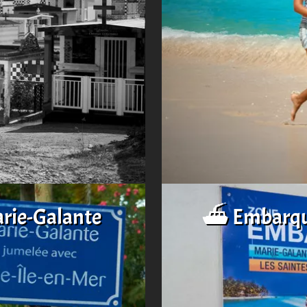
arie-Galante
⛴️ Embarqu