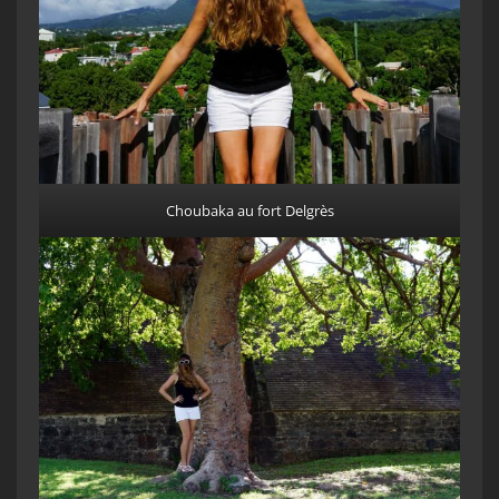
Choubaka au fort Delgrès