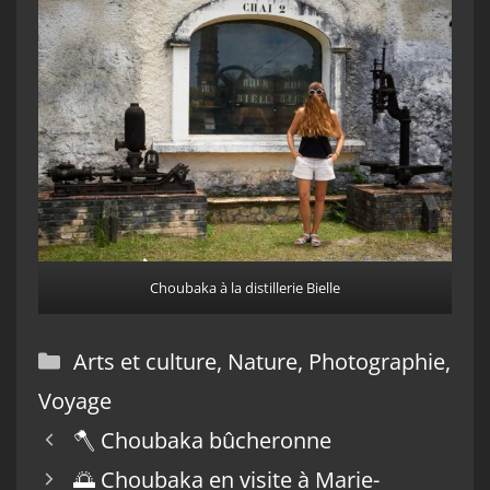
Choubaka à la distillerie Bielle
Catégories
Arts et culture
,
Nature
,
Photographie
,
Voyage
🪓 Choubaka bûcheronne
🌅 Choubaka en visite à Marie-