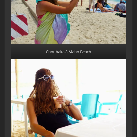
Choubaka à Maho Beach